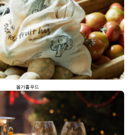
올가홀푸드