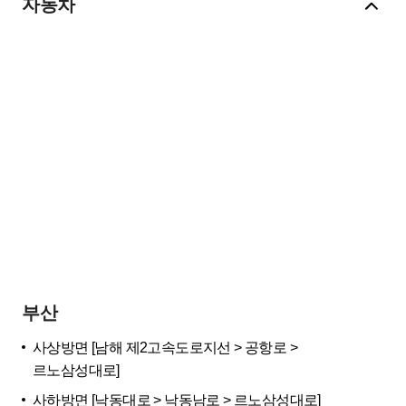
자동차
부산
사상방면 [남해 제2고속도로지선 > 공항로 >
르노삼성대로]
사하방면 [낙동대로 > 낙동남로 > 르노삼성대로]