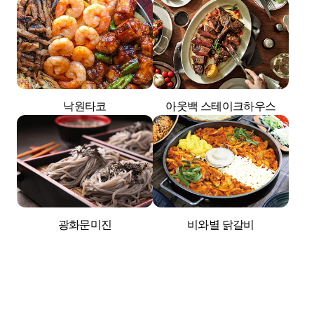
낙원타코
아웃백 스테이크하우스
광화문미진
비와별 닭갈비