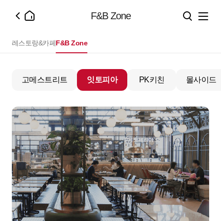
F&B Zone
레스토랑&카페
F&B Zone
고메스트리트
잇토피아
PK키친
몰사이드