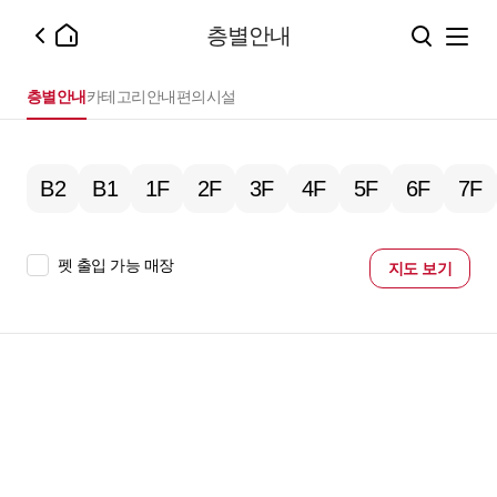
층별안내
층별안내
카테고리안내
편의시설
B2
B1
1F
2F
3F
4F
5F
6F
7F
펫 출입 가능 매장
지도 보기