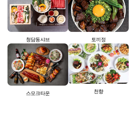
청담동샤브
토끼정
천향
스모크타운