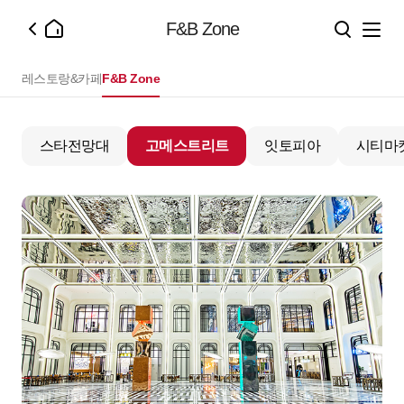
F&B Zone
레스토랑&카페
F&B Zone
스타전망대
고메스트리트
잇토피아
시티마